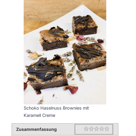
Schoko Haselnuss Brownies mit
Karamell Creme
Zusammenfassung
Rating
1 star
2 stars
3 stars
4 stars
5 stars