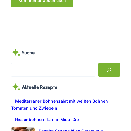
Suche
S
e
a
Aktuelle Rezepte
r
c
Mediterraner Bohnensalat mit weißen Bohnen
h
Tomaten und Zwiebeln
Riesenbohnen-Tahini-Miso-Dip
Schoko Crunch Nice Cream aus