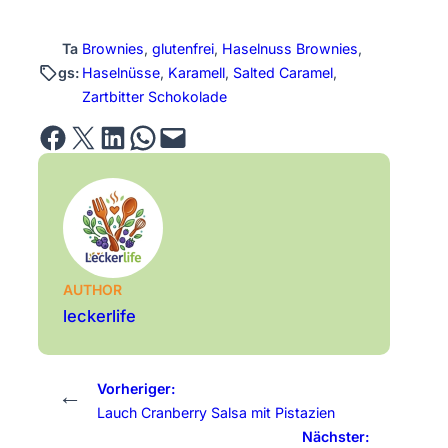
Ta
Brownies
, 
glutenfrei
, 
Haselnuss Brownies
, 
gs:
Haselnüsse
, 
Karamell
, 
Salted Caramel
, 
Zartbitter Schokolade
Share on Facebook
Email this Page
Share on LinkedIn
Share on WhatsApp
Email this Page
AUTHOR
leckerlife
Vorheriger:
←
Lauch Cranberry Salsa mit Pistazien
Nächster: