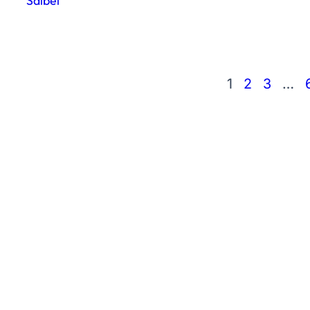
Salbei
1
2
3
…