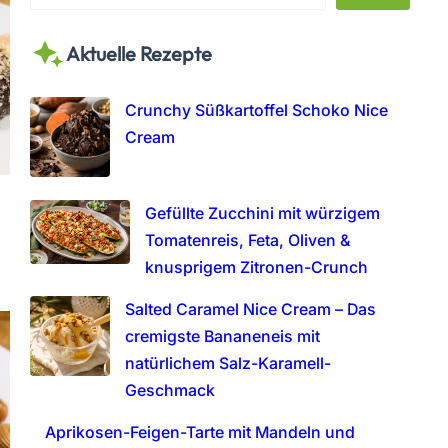
e
a
Aktuelle Rezepte
r
c
h
Crunchy Süßkartoffel Schoko Nice
Cream
Gefüllte Zucchini mit würzigem
Tomatenreis, Feta, Oliven &
knusprigem Zitronen-Crunch
Salted Caramel Nice Cream – Das
cremigste Bananeneis mit
natürlichem Salz-Karamell-
Geschmack
Aprikosen-Feigen-Tarte mit Mandeln und