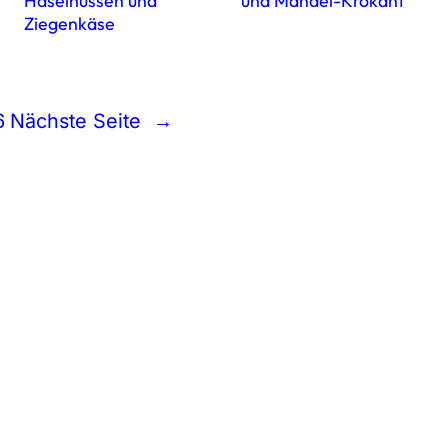
Haselnüssen und
und Mandel-Krokant
Ziegenkäse
6
Nächste Seite
→