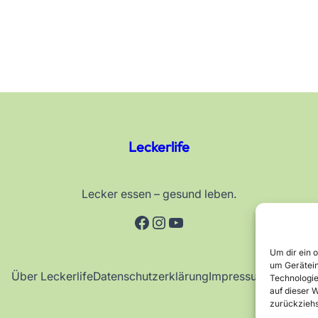
Leckerlife
Lecker essen – gesund leben.
Facebook
Instagram
YouTube
Um dir ein 
um Gerätein
Über Leckerlife
Datenschutzerklärung
Impressum
Kontakt
Technologie
auf dieser W
zurückziehs