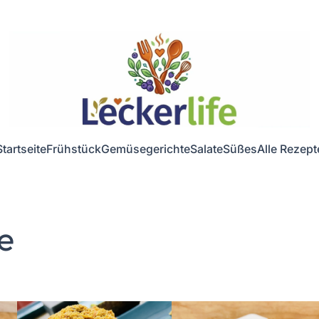
Startseite
Frühstück
Gemüsegerichte
Salate
Süßes
Alle Rezept
e