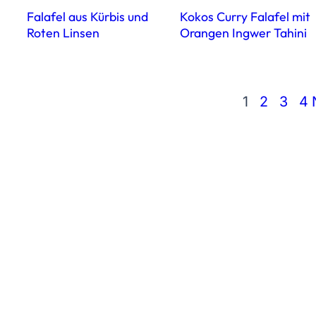
Falafel aus Kürbis und
Kokos Curry Falafel mit
Roten Linsen
Orangen Ingwer Tahini
1
2
3
4