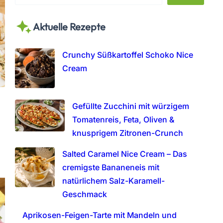
e
a
Aktuelle Rezepte
r
c
h
Crunchy Süßkartoffel Schoko Nice
Cream
Gefüllte Zucchini mit würzigem
Tomatenreis, Feta, Oliven &
knusprigem Zitronen-Crunch
Salted Caramel Nice Cream – Das
cremigste Bananeneis mit
natürlichem Salz-Karamell-
Geschmack
Aprikosen-Feigen-Tarte mit Mandeln und