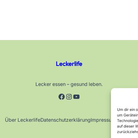
Leckerlife
Lecker essen – gesund leben.
Facebook
Instagram
YouTube
Um dir ein 
um Gerätein
Über Leckerlife
Datenschutzerklärung
Impressum
Kontakt
Technologie
auf dieser W
zurückziehs