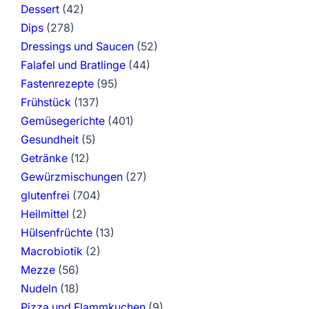
Dessert
(42)
n
Dips
(278)
Dressings und Saucen
(52)
Falafel und Bratlinge
(44)
Fastenrezepte
(95)
Frühstück
(137)
Gemüsegerichte
(401)
Gesundheit
(5)
Getränke
(12)
Gewürzmischungen
(27)
glutenfrei
(704)
Heilmittel
(2)
Hülsenfrüchte
(13)
Macrobiotik
(2)
Mezze
(56)
Nudeln
(18)
Pizza und Flammkuchen
(9)