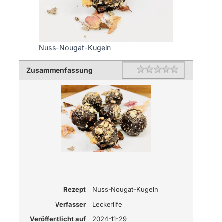
Nuss-Nougat-Kugeln
Zusammenfassung
Rating
1 star
2 stars
3 stars
4 stars
5 stars
Rezept
Nuss-Nougat-Kugeln
Verfasser
Leckerlife
Veröffentlicht auf
2024-11-29