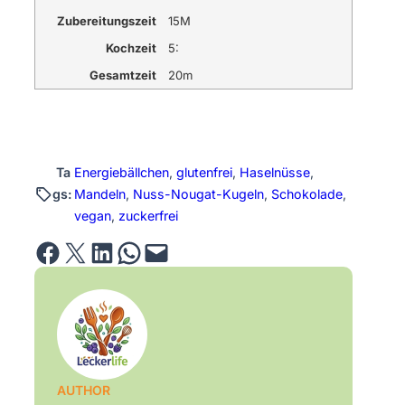
Zubereitungszeit
15M
Kochzeit
5:
Gesamtzeit
20m
Ta
Energiebällchen
, 
glutenfrei
, 
Haselnüsse
, 
gs:
Mandeln
, 
Nuss-Nougat-Kugeln
, 
Schokolade
, 
vegan
, 
zuckerfrei
Share on Facebook
Email this Page
Share on LinkedIn
Share on WhatsApp
Email this Page
AUTHOR