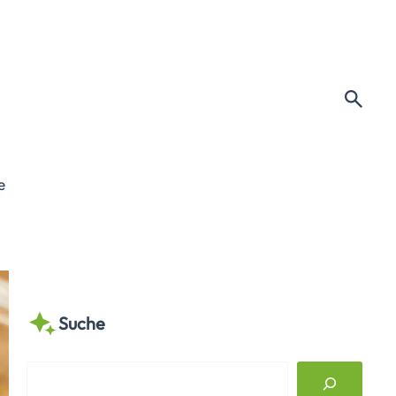
e
Suche
S