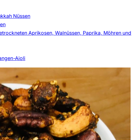
Dukkah Nüssen
sen
etrockneten Aprikosen, Walnüssen, Paprika, Möhren und
angen-Aioli