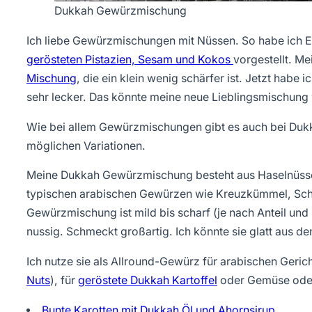
Dukkah Gewürzmischung
Ich liebe Gewürzmischungen mit Nüssen. So habe ich 
gerösteten Pistazien, Sesam und Kokos
vorgestellt. M
Mischung
, die ein klein wenig schärfer ist. Jetzt hab
sehr lecker. Das könnte meine neue Lieblingsmischung
Wie bei allem Gewürzmischungen gibt es auch bei Dukkah
möglichen Variationen.
Meine Dukkah Gewürzmischung besteht aus Haselnüsse
typischen arabischen Gewürzen wie Kreuzkümmel, Sch
Gewürzmischung ist mild bis scharf (je nach Anteil und
nussig. Schmeckt großartig. Ich könnte sie glatt aus de
Ich nutze sie als Allround-Gewürz für arabischen Geric
Nuts
), für
geröstete Dukkah Kartoffel
oder Gemüse ode
Bunte Karotten mit Dukkah Öl und Ahornsirup