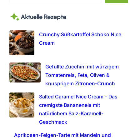
e
a
Aktuelle Rezepte
r
c
h
Crunchy Süßkartoffel Schoko Nice
Cream
Gefüllte Zucchini mit würzigem
Tomatenreis, Feta, Oliven &
knusprigem Zitronen-Crunch
Salted Caramel Nice Cream – Das
cremigste Bananeneis mit
natürlichem Salz-Karamell-
Geschmack
Aprikosen-Feigen-Tarte mit Mandeln und