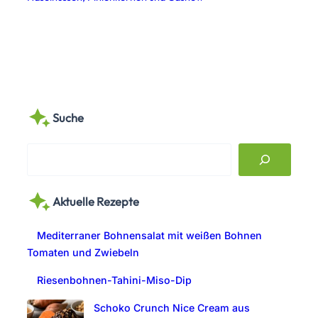
Suche
S
e
a
Aktuelle Rezepte
r
c
Mediterraner Bohnensalat mit weißen Bohnen
h
Tomaten und Zwiebeln
Riesenbohnen-Tahini-Miso-Dip
Schoko Crunch Nice Cream aus