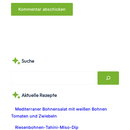
Suche
S
e
a
Aktuelle Rezepte
r
c
Mediterraner Bohnensalat mit weißen Bohnen
h
Tomaten und Zwiebeln
Riesenbohnen-Tahini-Miso-Dip