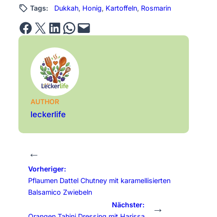
Tags:
Dukkah
, 
Honig
, 
Kartoffeln
, 
Rosmarin
Share on Facebook
Email this Page
Share on LinkedIn
Share on WhatsApp
Email this Page
AUTHOR
leckerlife
←
Vorheriger:
Pflaumen Dattel Chutney mit karamellisierten
Balsamico Zwiebeln
Nächster:
→
Orangen Tahini Dressing mit Harissa