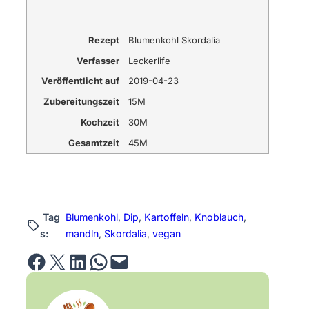
Rezept
Blumenkohl Skordalia
Verfasser
Leckerlife
Veröffentlicht auf
2019-04-23
Zubereitungszeit
15M
Kochzeit
30M
Gesamtzeit
45M
Tag
Blumenkohl
, 
Dip
, 
Kartoffeln
, 
Knoblauch
, 
s:
mandln
, 
Skordalia
, 
vegan
Share on Facebook
Email this Page
Share on LinkedIn
Share on WhatsApp
Email this Page