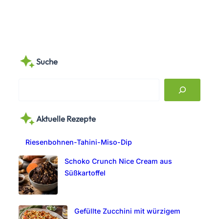
Suche
S
e
a
Aktuelle Rezepte
r
c
Riesenbohnen-Tahini-Miso-Dip
h
Schoko Crunch Nice Cream aus
Süßkartoffel
Gefüllte Zucchini mit würzigem