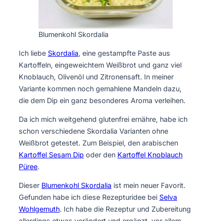
Blumenkohl Skordalia
Ich liebe
Skordalia
, eine gestampfte Paste aus
Kartoffeln, eingeweichtem Weißbrot und ganz viel
Knoblauch, Olivenöl und Zitronensaft. In meiner
Variante kommen noch gemahlene Mandeln dazu,
die dem Dip ein ganz besonderes Aroma verleihen.
Da ich mich weitgehend glutenfrei ernähre, habe ich
schon verschiedene Skordalia Varianten ohne
Weißbrot getestet. Zum Beispiel, den arabischen
Kartoffel Sesam Dip
oder den
Kartoffel Knoblauch
Püree
.
Dieser
Blumenkohl Skordalia
ist mein neuer Favorit.
Gefunden habe ich diese Rezepturidee bei
Selva
Wohlgemuth
. Ich habe die Rezeptur und Zubereitung
allerdings etwas verändert und ergänzt, vor allem