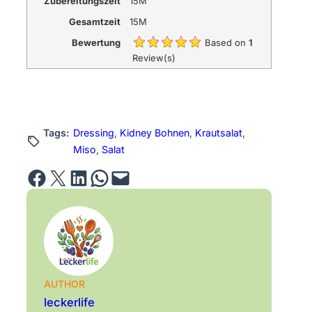
Zubereitungszeit
15M
Gesamtzeit
15M
Bewertung
Based on
1
Review(s)
Tags:
Dressing
, 
Kidney Bohnen
, 
Krautsalat
, 
Miso
, 
Salat
Share on Facebook
Email this Page
Share on LinkedIn
Share on WhatsApp
Email this Page
AUTHOR
leckerlife