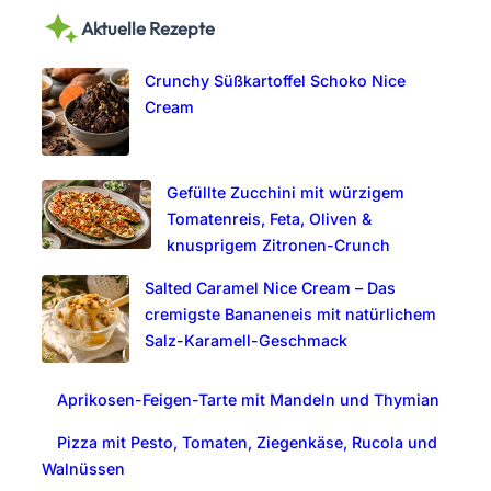
a
Aktuelle Rezepte
r
c
Crunchy Süßkartoffel Schoko Nice
h
Cream
Gefüllte Zucchini mit würzigem
Tomatenreis, Feta, Oliven &
knusprigem Zitronen-Crunch
Salted Caramel Nice Cream – Das
cremigste Bananeneis mit natürlichem
Salz-Karamell-Geschmack
Aprikosen-Feigen-Tarte mit Mandeln und Thymian
Pizza mit Pesto, Tomaten, Ziegenkäse, Rucola und
Walnüssen