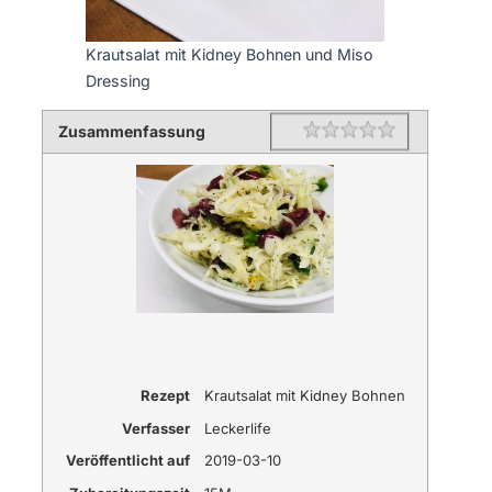
Krautsalat mit Kidney Bohnen und Miso
Dressing
Zusammenfassung
Rating
1 star
2 stars
3 stars
4 stars
5 stars
Rezept
Krautsalat mit Kidney Bohnen
Verfasser
Leckerlife
Veröffentlicht auf
2019-03-10