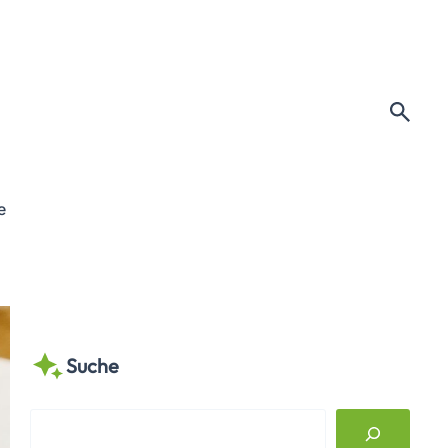
e
Suche
S