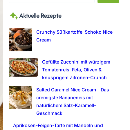
e
a
Aktuelle Rezepte
r
c
h
Crunchy Süßkartoffel Schoko Nice
Cream
Gefüllte Zucchini mit würzigem
Tomatenreis, Feta, Oliven &
knusprigem Zitronen-Crunch
Salted Caramel Nice Cream – Das
cremigste Bananeneis mit
natürlichem Salz-Karamell-
Geschmack
Aprikosen-Feigen-Tarte mit Mandeln und