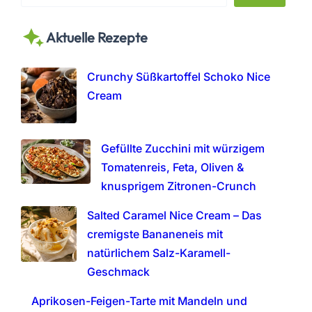
e
a
Aktuelle Rezepte
r
c
h
Crunchy Süßkartoffel Schoko Nice
Cream
Gefüllte Zucchini mit würzigem
Tomatenreis, Feta, Oliven &
knusprigem Zitronen-Crunch
Salted Caramel Nice Cream – Das
cremigste Bananeneis mit
natürlichem Salz-Karamell-
Geschmack
Aprikosen-Feigen-Tarte mit Mandeln und