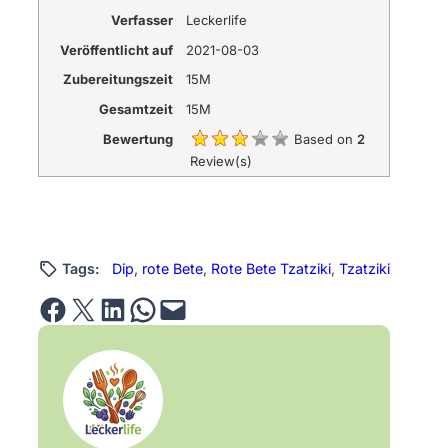
Verfasser
Leckerlife
Veröffentlicht auf
2021-08-03
Zubereitungszeit
15M
Gesamtzeit
15M
Bewertung
Based on
2
Review(s)
Tags:
Dip
, 
rote Bete
, 
Rote Bete Tzatziki
, 
Tzatziki
Share on Facebook
Email this Page
Share on LinkedIn
Share on WhatsApp
Email this Page