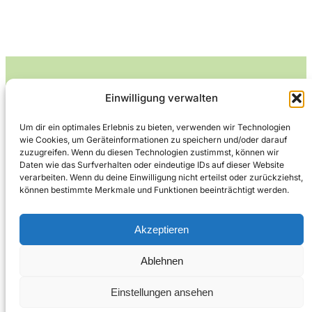
Einwilligung verwalten
Leckerlife
Um dir ein optimales Erlebnis zu bieten, verwenden wir Technologien
wie Cookies, um Geräteinformationen zu speichern und/oder darauf
Lecker essen – gesund leben.
zuzugreifen. Wenn du diesen Technologien zustimmst, können wir
Daten wie das Surfverhalten oder eindeutige IDs auf dieser Website
verarbeiten. Wenn du deine Einwilligung nicht erteilst oder zurückziehst,
können bestimmte Merkmale und Funktionen beeinträchtigt werden.
Über Leckerlife
Datenschutzerklärung
Impressum
Kontakt
Akzeptieren
Ablehnen
Copyright © 2026
Designed by
WPZOOM
Einstellungen ansehen