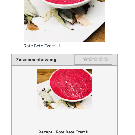
Rote Bete Tzatziki
Zusammenfassung
Rating
1 star
2 stars
3 stars
4 stars
5 stars
Rezept
Rote Bete Tzatziki