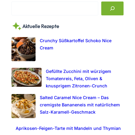
S
e
a
Aktuelle Rezepte
r
c
Crunchy Süßkartoffel Schoko Nice
h
Cream
Gefüllte Zucchini mit würzigem
Tomatenreis, Feta, Oliven &
knusprigem Zitronen-Crunch
Salted Caramel Nice Cream – Das
cremigste Bananeneis mit natürlichem
Salz-Karamell-Geschmack
Aprikosen-Feigen-Tarte mit Mandeln und Thymian