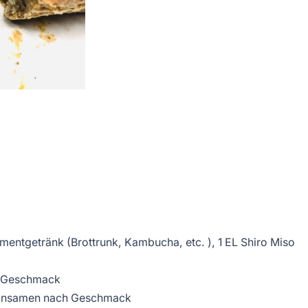
rmentgetränk (Brottrunk, Kambucha, etc. ), 1 EL Shiro Miso
h Geschmack
einsamen nach Geschmack