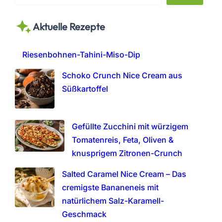
e
a
Aktuelle Rezepte
r
c
h
Riesenbohnen-Tahini-Miso-Dip
Schoko Crunch Nice Cream aus
Süßkartoffel
Gefüllte Zucchini mit würzigem
Tomatenreis, Feta, Oliven &
knusprigem Zitronen-Crunch
Salted Caramel Nice Cream – Das
cremigste Bananeneis mit
natürlichem Salz-Karamell-
Geschmack