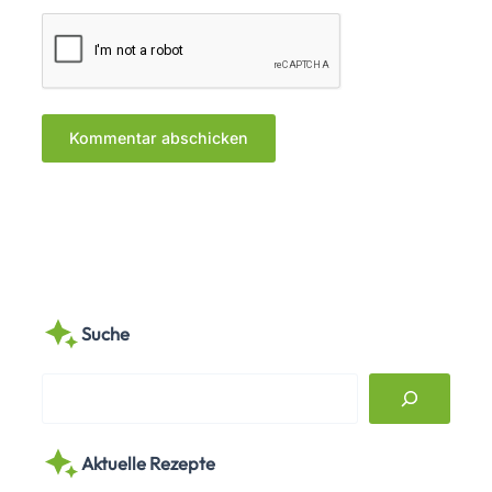
Suche
S
e
a
Aktuelle Rezepte
r
c