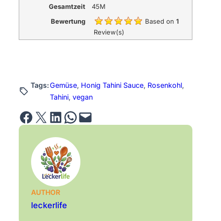
Gesamtzeit
45M
Bewertung
Based on
1
Review(s)
Tags:
Gemüse
, 
Honig Tahini Sauce
, 
Rosenkohl
, 
Tahini
, 
vegan
Share on Facebook
Email this Page
Share on LinkedIn
Share on WhatsApp
Email this Page
AUTHOR
leckerlife