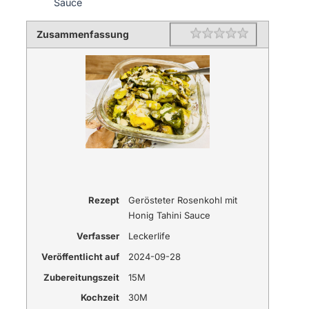
Sauce
Zusammenfassung
Rating
1 star
2 stars
3 stars
4 stars
5 stars
Rezept
Gerösteter Rosenkohl mit
Honig Tahini Sauce
Verfasser
Leckerlife
Veröffentlicht auf
2024-09-28
Zubereitungszeit
15M
Kochzeit
30M