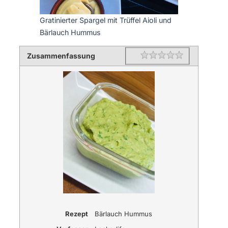
Gratinierter Spargel mit Trüffel Aioli und
Bärlauch Hummus
Zusammenfassung
Rating
1 star
2 stars
3 stars
4 stars
5 stars
Rezept
Bärlauch Hummus