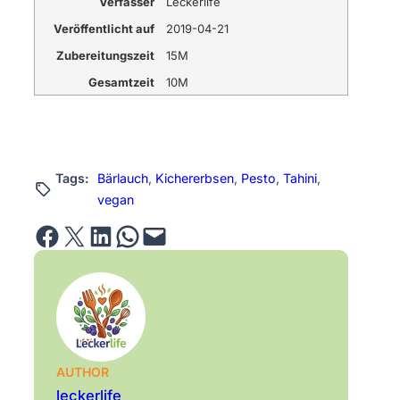
Verfasser
Leckerlife
Veröffentlicht auf
2019-04-21
Zubereitungszeit
15M
Gesamtzeit
10M
Tags:
Bärlauch
, 
Kichererbsen
, 
Pesto
, 
Tahini
, 
vegan
Share on Facebook
Email this Page
Share on LinkedIn
Share on WhatsApp
Email this Page
AUTHOR
leckerlife