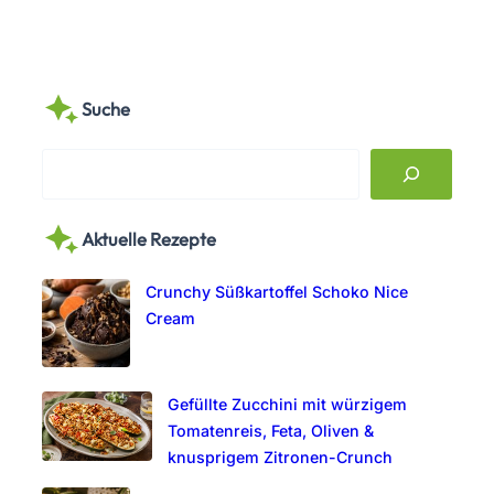
Suche
S
e
a
Aktuelle Rezepte
r
c
Crunchy Süßkartoffel Schoko Nice
h
Cream
Gefüllte Zucchini mit würzigem
Tomatenreis, Feta, Oliven &
knusprigem Zitronen-Crunch