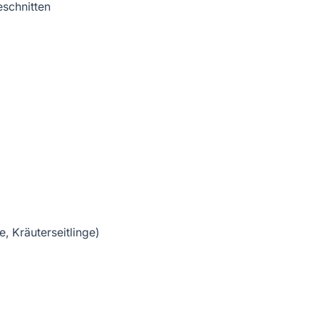
eschnitten
e, Kräuterseitlinge)