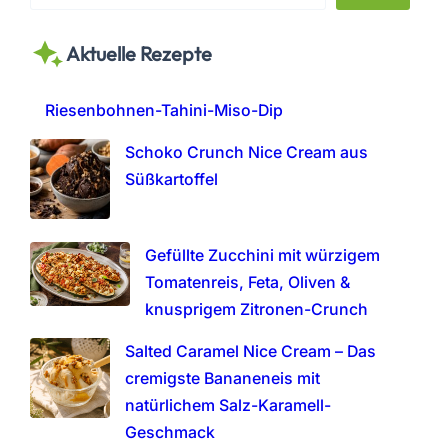
e
a
Aktuelle Rezepte
r
c
h
Riesenbohnen-Tahini-Miso-Dip
Schoko Crunch Nice Cream aus
Süßkartoffel
Gefüllte Zucchini mit würzigem
Tomatenreis, Feta, Oliven &
knusprigem Zitronen-Crunch
Salted Caramel Nice Cream – Das
cremigste Bananeneis mit
natürlichem Salz-Karamell-
Geschmack