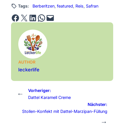
Tags:
Berberitzen
, 
featured
, 
Reis
, 
Safran
Share on Facebook
Email this Page
Share on LinkedIn
Share on WhatsApp
Email this Page
AUTHOR
leckerlife
Vorheriger:
←
Dattel Karamell Creme
Nächster:
Stollen-Konfekt mit Dattel-Marzipan-Füllung
→