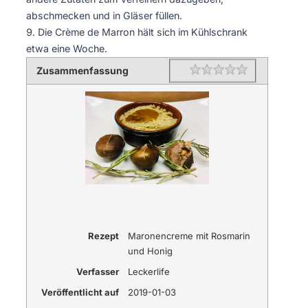
abschmecken und in Gläser füllen.
Die Crème de Marron hält sich im Kühlschrank
etwa eine Woche.
Zusammenfassung
Rating
1 star
2 stars
3 stars
4 stars
5 stars
Rezept
Maronencreme mit Rosmarin
und Honig
Verfasser
Leckerlife
Veröffentlicht auf
2019-01-03