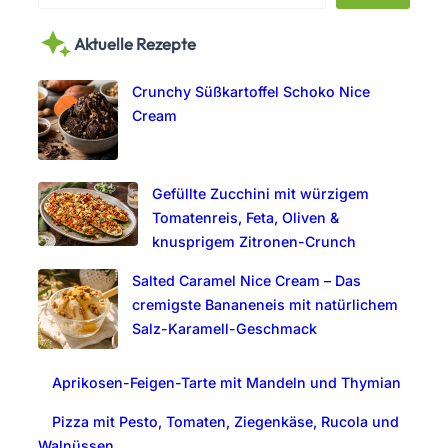
a
Aktuelle Rezepte
r
c
Crunchy Süßkartoffel Schoko Nice
h
Cream
Gefüllte Zucchini mit würzigem
Tomatenreis, Feta, Oliven &
knusprigem Zitronen-Crunch
Salted Caramel Nice Cream – Das
cremigste Bananeneis mit natürlichem
Salz-Karamell-Geschmack
Aprikosen-Feigen-Tarte mit Mandeln und Thymian
Pizza mit Pesto, Tomaten, Ziegenkäse, Rucola und
Walnüssen