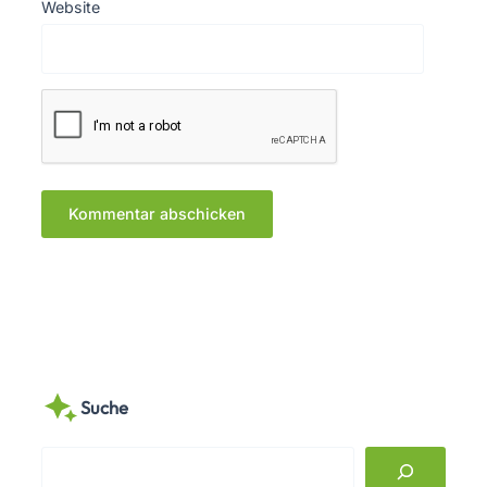
Website
Suche
S
e