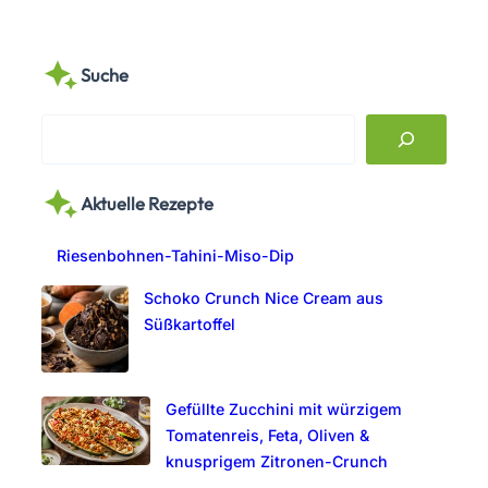
Suche
S
e
a
Aktuelle Rezepte
r
c
Riesenbohnen-Tahini-Miso-Dip
h
Schoko Crunch Nice Cream aus
Süßkartoffel
Gefüllte Zucchini mit würzigem
Tomatenreis, Feta, Oliven &
knusprigem Zitronen-Crunch