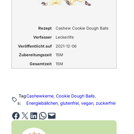
Rezept
Cashew Cookie Dough Balls
Verfasser
Leckerlife
Veröffentlicht auf
2021-12-06
Zubereitungszeit
15M
Gesamtzeit
15M
Tag
Cashewkerne
, 
Cookie Dough Balls
, 
s:
Energiebällchen
, 
glutenfrei
, 
vegan
, 
zuckerfrei
Share on Facebook
Email this Page
Share on LinkedIn
Share on WhatsApp
Email this Page