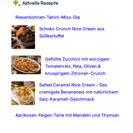
Aktuelle Rezepte
r
c
Riesenbohnen-Tahini-Miso-Dip
h
Schoko Crunch Nice Cream aus
Süßkartoffel
Gefüllte Zucchini mit würzigem
Tomatenreis, Feta, Oliven &
knusprigem Zitronen-Crunch
Salted Caramel Nice Cream – Das
cremigste Bananeneis mit natürlichem
Salz-Karamell-Geschmack
Aprikosen-Feigen-Tarte mit Mandeln und Thymian