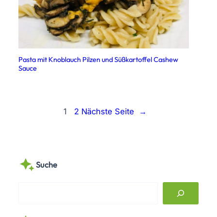
Pasta mit Knoblauch Pilzen und Süßkartoffel Cashew
Sauce
1
2
Nächste Seite
→
Suche
S
e
a