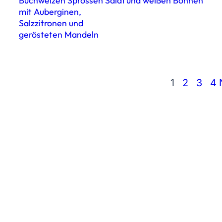
Buchweizen Sprossen Salat
und weißen Bohnen
mit Auberginen,
Salzzitronen und
gerösteten Mandeln
1
2
3
4