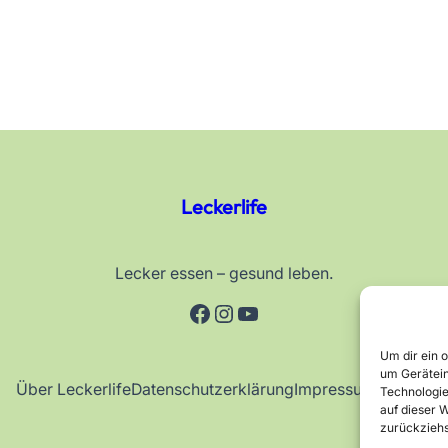
Leckerlife
Lecker essen – gesund leben.
Facebook
Instagram
YouTube
Um dir ein 
um Gerätein
Über Leckerlife
Datenschutzerklärung
Impressum
Kontakt
Technologie
auf dieser W
zurückziehs