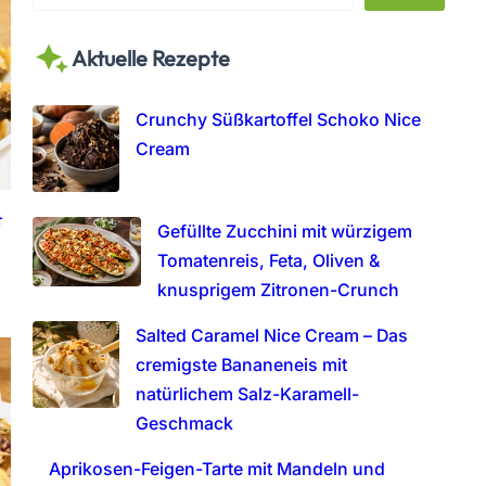
e
a
Aktuelle Rezepte
r
c
h
Crunchy Süßkartoffel Schoko Nice
Cream
t
Gefüllte Zucchini mit würzigem
Tomatenreis, Feta, Oliven &
knusprigem Zitronen-Crunch
Salted Caramel Nice Cream – Das
cremigste Bananeneis mit
natürlichem Salz-Karamell-
Geschmack
Aprikosen-Feigen-Tarte mit Mandeln und