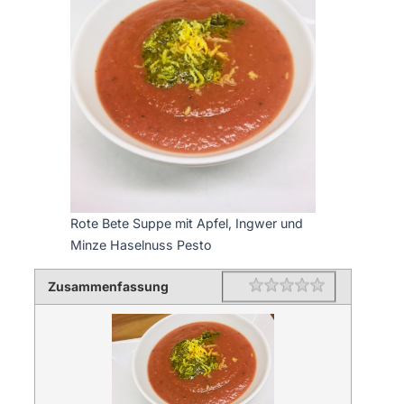
Rote Bete Suppe mit Apfel, Ingwer und
Minze Haselnuss Pesto
Zusammenfassung
Rating
1 star
2 stars
3 stars
4 stars
5 stars