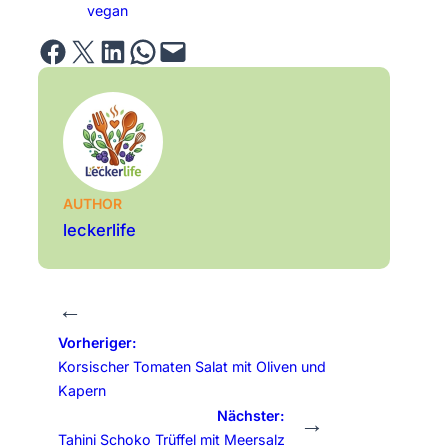
vegan
Share on Facebook
Email this Page
Share on LinkedIn
Share on WhatsApp
Email this Page
AUTHOR
leckerlife
←
Vorheriger:
Korsischer Tomaten Salat mit Oliven und
Kapern
Nächster:
→
Tahini Schoko Trüffel mit Meersalz