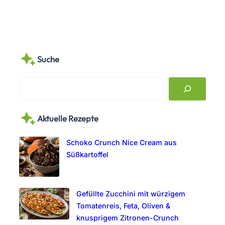
Suche
S
e
a
Aktuelle Rezepte
r
c
Schoko Crunch Nice Cream aus
h
Süßkartoffel
Gefüllte Zucchini mit würzigem
Tomatenreis, Feta, Oliven &
knusprigem Zitronen-Crunch