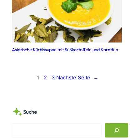
Asiatische Kürbissuppe mit Süßkartoffeln und Karotten
1
2
3
Nächste Seite
→
Suche
S
e