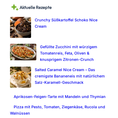
a
Aktuelle Rezepte
r
c
Crunchy Süßkartoffel Schoko Nice
h
Cream
Gefüllte Zucchini mit würzigem
Tomatenreis, Feta, Oliven &
knusprigem Zitronen-Crunch
Salted Caramel Nice Cream – Das
cremigste Bananeneis mit natürlichem
Salz-Karamell-Geschmack
Aprikosen-Feigen-Tarte mit Mandeln und Thymian
Pizza mit Pesto, Tomaten, Ziegenkäse, Rucola und
Walnüssen