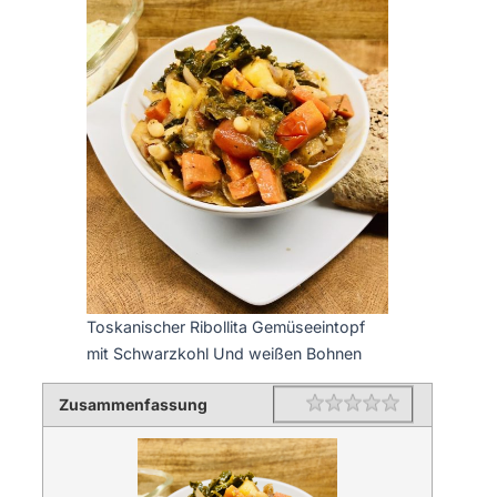
Toskanischer Ribollita Gemüseeintopf
mit Schwarzkohl Und weißen Bohnen
Zusammenfassung
Rating
1 star
2 stars
3 stars
4 stars
5 stars