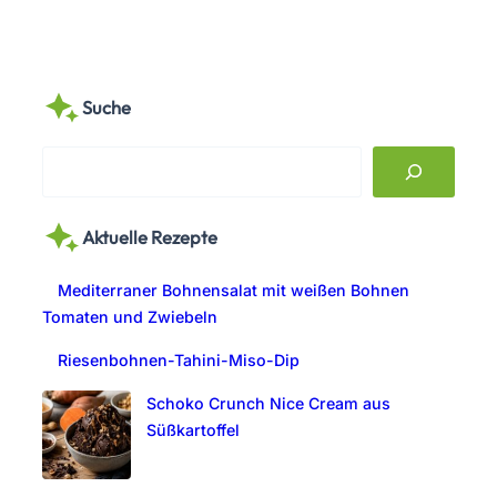
Suche
S
e
a
Aktuelle Rezepte
r
c
Mediterraner Bohnensalat mit weißen Bohnen
h
Tomaten und Zwiebeln
Riesenbohnen-Tahini-Miso-Dip
Schoko Crunch Nice Cream aus
Süßkartoffel