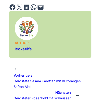
Share on Facebook
Email this Page
Share on LinkedIn
Share on WhatsApp
Email this Page
AUTHOR
leckerlife
←
Vorheriger:
Geröstete Sesam Karotten mit Blutorangen
Safran Aioli
Nächster:
→
Gerösteter Rosenkohl mit Walnüssen