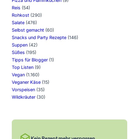
Pizza und Flammkuchen
(9)
Reis
(54)
Rohkost
(290)
Salate
(476)
Selbst gemacht
(60)
Snacks und Party Rezepte
(146)
Suppen
(42)
Süßes
(195)
Tipps für Blogger
(1)
Top Listen
(9)
Vegan
(1.160)
Veganer Käse
(15)
Vorspeisen
(35)
Wildkräuter
(30)
Kein Rezept mehr verpassen