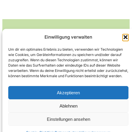
Einwilligung verwalten
Leckerlife
Um dir ein optimales Erlebnis zu bieten, verwenden wir Technologien
wie Cookies, um Geräteinformationen zu speichern und/oder darauf
Lecker essen – gesund leben.
zuzugreifen. Wenn du diesen Technologien zustimmst, können wir
Daten wie das Surfverhalten oder eindeutige IDs auf dieser Website
verarbeiten. Wenn du deine Einwilligung nicht erteilst oder zurückziehst,
können bestimmte Merkmale und Funktionen beeinträchtigt werden.
Über Leckerlife
Datenschutzerklärung
Impressum
Kontakt
Akzeptieren
Ablehnen
Copyright © 2026
Designed by
WPZOOM
Einstellungen ansehen