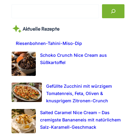
S
e
a
Aktuelle Rezepte
r
c
Riesenbohnen-Tahini-Miso-Dip
h
Schoko Crunch Nice Cream aus
Süßkartoffel
Gefüllte Zucchini mit würzigem
Tomatenreis, Feta, Oliven &
knusprigem Zitronen-Crunch
Salted Caramel Nice Cream – Das
cremigste Bananeneis mit natürlichem
Salz-Karamell-Geschmack