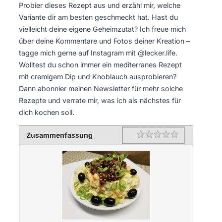
Probier dieses Rezept aus und erzähl mir, welche
Variante dir am besten geschmeckt hat. Hast du
vielleicht deine eigene Geheimzutat? Ich freue mich
über deine Kommentare und Fotos deiner Kreation –
tagge mich gerne auf Instagram mit @lecker.life.
Wolltest du schon immer ein mediterranes Rezept
mit cremigem Dip und Knoblauch ausprobieren?
Dann abonnier meinen Newsletter für mehr solche
Rezepte und verrate mir, was ich als nächstes für
dich kochen soll.
Zusammenfassung
Rating
1 star
2 stars
3 stars
4 stars
5 stars