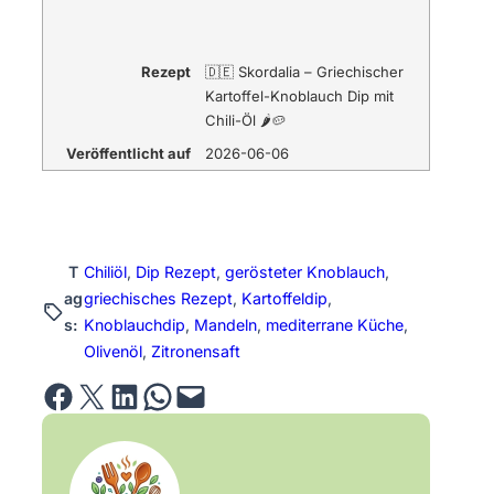
Rezept
🇩🇪 Skordalia – Griechischer
Kartoffel-Knoblauch Dip mit
Chili-Öl 🌶️🥔
Veröffentlicht auf
2026-06-06
T
Chiliöl
, 
Dip Rezept
, 
gerösteter Knoblauch
, 
ag
griechisches Rezept
, 
Kartoffeldip
, 
s:
Knoblauchdip
, 
Mandeln
, 
mediterrane Küche
, 
Olivenöl
, 
Zitronensaft
Share on Facebook
Email this Page
Share on LinkedIn
Share on WhatsApp
Email this Page