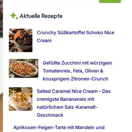
e
a
Aktuelle Rezepte
r
c
h
Crunchy Süßkartoffel Schoko Nice
Cream
Gefüllte Zucchini mit würzigem
Tomatenreis, Feta, Oliven &
knusprigem Zitronen-Crunch
Salted Caramel Nice Cream – Das
cremigste Bananeneis mit
natürlichem Salz-Karamell-
Geschmack
Aprikosen-Feigen-Tarte mit Mandeln und