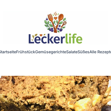
Startseite
Frühstück
Gemüsegerichte
Salate
Süßes
Alle Rezept