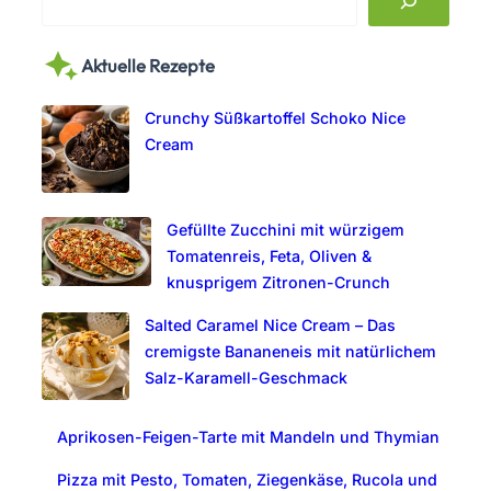
e
a
Aktuelle Rezepte
r
c
Crunchy Süßkartoffel Schoko Nice
h
Cream
Gefüllte Zucchini mit würzigem
Tomatenreis, Feta, Oliven &
knusprigem Zitronen-Crunch
Salted Caramel Nice Cream – Das
cremigste Bananeneis mit natürlichem
Salz-Karamell-Geschmack
Aprikosen-Feigen-Tarte mit Mandeln und Thymian
Pizza mit Pesto, Tomaten, Ziegenkäse, Rucola und