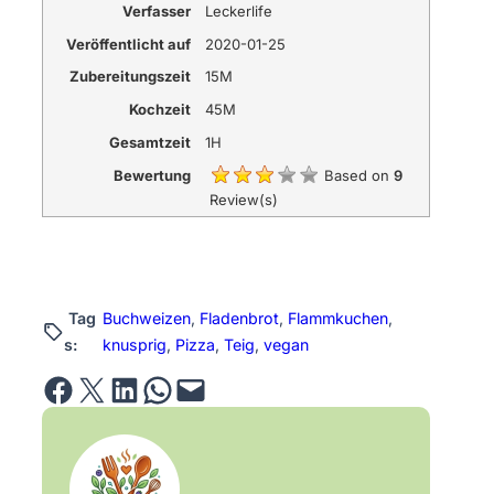
Verfasser
Leckerlife
Veröffentlicht auf
2020-01-25
Zubereitungszeit
15M
Kochzeit
45M
Gesamtzeit
1H
Bewertung
Based on
9
Review(s)
Tag
Buchweizen
, 
Fladenbrot
, 
Flammkuchen
, 
s:
knusprig
, 
Pizza
, 
Teig
, 
vegan
Share on Facebook
Email this Page
Share on LinkedIn
Share on WhatsApp
Email this Page