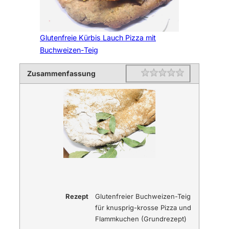
Glutenfreie Kürbis Lauch Pizza mit
Buchweizen-Teig
Zusammenfassung
Rating
1 star
2 stars
3 stars
4 stars
5 stars
Rezept
Glutenfreier Buchweizen-Teig
für knusprig-krosse Pizza und
Flammkuchen (Grundrezept)