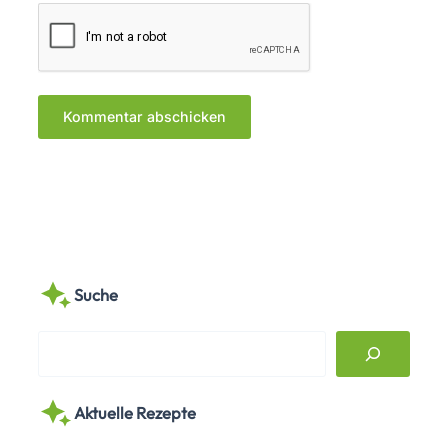
Suche
S
e
a
Aktuelle Rezepte
r
c