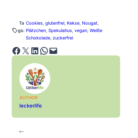
Ta
Cookies
, 
glutenfrei
, 
Kekse
, 
Nougat
, 
gs:
Plätzchen
, 
Spekulatius
, 
vegan
, 
Weiße
Schokolade
, 
zuckerfrei
Share on Facebook
Email this Page
Share on LinkedIn
Share on WhatsApp
Email this Page
AUTHOR
leckerlife
←