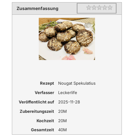
Zusammenfassung
Rating
1 star
2 stars
3 stars
4 stars
5 stars
Rezept
Nougat Spekulatius
Verfasser
Leckerlife
Veröffentlicht auf
2025-11-28
Zubereitungszeit
20M
Kochzeit
20M
Gesamtzeit
40M