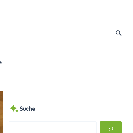
e
Suche
S