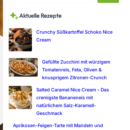
e
a
Aktuelle Rezepte
r
c
h
Crunchy Süßkartoffel Schoko Nice
Cream
Gefüllte Zucchini mit würzigem
Tomatenreis, Feta, Oliven &
knusprigem Zitronen-Crunch
Salted Caramel Nice Cream – Das
cremigste Bananeneis mit
natürlichem Salz-Karamell-
Geschmack
Aprikosen-Feigen-Tarte mit Mandeln und