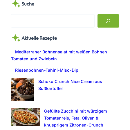
Suche
S
e
a
Aktuelle Rezepte
r
c
Mediterraner Bohnensalat mit weißen Bohnen
h
Tomaten und Zwiebeln
Riesenbohnen-Tahini-Miso-Dip
Schoko Crunch Nice Cream aus
Süßkartoffel
Gefüllte Zucchini mit würzigem
Tomatenreis, Feta, Oliven &
knusprigem Zitronen-Crunch