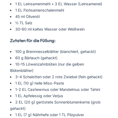
1 EL Leinsamenmehl + 3 EL Wasser (Leinsamenei)
1 EL Flohsamenschalenmehl
45 ml Olivenöl
½ TL Salz
30–60 ml kaltes Wasser oder Weißwein
Zutaten für die Füllung:
100 g Brennnesselblätter (blanchiert, gehackt)
60 g Bärlauch (gehackt)
10–15 Löwenzahnblüten (nur die gelben
Blütenblätter)
3-4 Schalotten oder 2 rote Zwiebel (fein gehackt)
1 EL (10 g) helle Miso-Paste
1-2 EL Cashewmus oder Mandelmus oder Tahini
1 EL Apfelessig oder Verjus
2 EL (20 g) geröstete Sonnenblumenkerne (grob
gehackt)
1 EL (7 g) Nährhefe oder 1 TL Pilzpulver