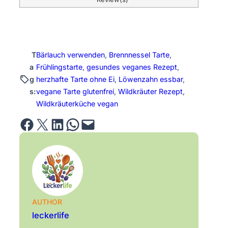
T
Bärlauch verwenden
, 
Brennnessel Tarte
, 
a
Frühlingstarte
, 
gesundes veganes Rezept
, 
g
herzhafte Tarte ohne Ei
, 
Löwenzahn essbar
, 
s:
vegane Tarte glutenfrei
, 
Wildkräuter Rezept
, 
Wildkräuterküche vegan
Share on Facebook
Email this Page
Share on LinkedIn
Share on WhatsApp
Email this Page
AUTHOR
leckerlife