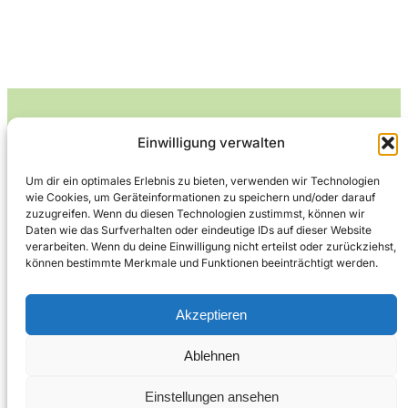
Einwilligung verwalten
Leckerlife
Um dir ein optimales Erlebnis zu bieten, verwenden wir Technologien
wie Cookies, um Geräteinformationen zu speichern und/oder darauf
Lecker essen – gesund leben.
zuzugreifen. Wenn du diesen Technologien zustimmst, können wir
Daten wie das Surfverhalten oder eindeutige IDs auf dieser Website
verarbeiten. Wenn du deine Einwilligung nicht erteilst oder zurückziehst,
können bestimmte Merkmale und Funktionen beeinträchtigt werden.
Über Leckerlife
Datenschutzerklärung
Impressum
Kontakt
Akzeptieren
Ablehnen
Copyright © 2026
Designed by
WPZOOM
Einstellungen ansehen