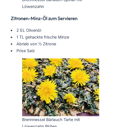
Löwenzahn
Zitronen-Minz-Öl zum Servieren
2 EL Olivenöl
1 TL gehackte frische Minze
Abrieb von ½ Zitrone
Prise Salz
Brennnessel Bärlauch Tarte mit
Löwenzahn Blüten