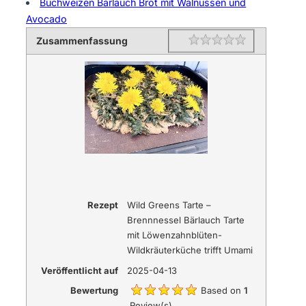
Buchweizen Bärlauch Brot mit Walnüssen und
Avocado
Zusammenfassung
Rating
1 star
2 stars
3 stars
4 stars
5 stars
Rezept
Wild Greens Tarte –
Brennnessel Bärlauch Tarte
mit Löwenzahnblüten-
Wildkräuterküche trifft Umami
Veröffentlicht auf
2025-04-13
Bewertung
Based on
1
Review(s)