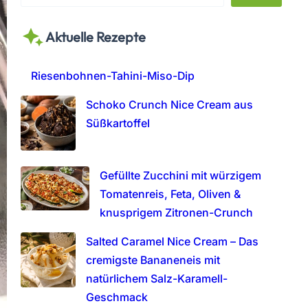
e
a
Aktuelle Rezepte
r
c
h
Riesenbohnen-Tahini-Miso-Dip
Schoko Crunch Nice Cream aus
Süßkartoffel
Gefüllte Zucchini mit würzigem
Tomatenreis, Feta, Oliven &
knusprigem Zitronen-Crunch
Salted Caramel Nice Cream – Das
cremigste Bananeneis mit
natürlichem Salz-Karamell-
Geschmack