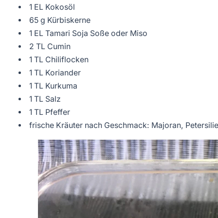
1 EL Kokosöl
65 g Kürbiskerne
1 EL Tamari Soja Soße oder Miso
2 TL Cumin
1 TL Chiliflocken
1 TL Koriander
1 TL Kurkuma
1 TL Salz
1 TL Pfeffer
frische Kräuter nach Geschmack: Majoran, Petersilie