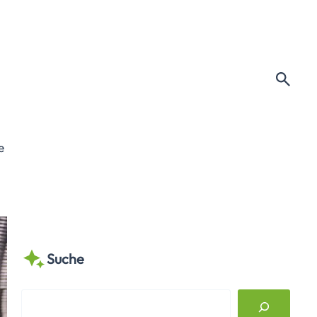
e
Suche
S