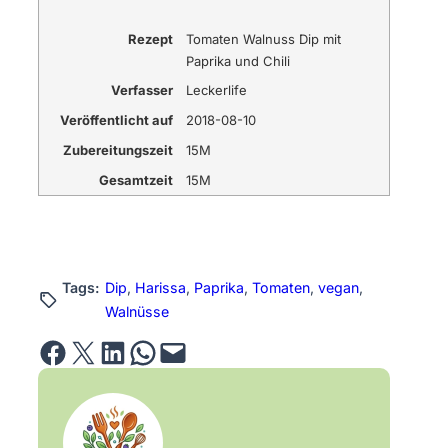
Rezept
Tomaten Walnuss Dip mit
Paprika und Chili
Verfasser
Leckerlife
Veröffentlicht auf
2018-08-10
Zubereitungszeit
15M
Gesamtzeit
15M
Tags:
Dip
, 
Harissa
, 
Paprika
, 
Tomaten
, 
vegan
, 
Walnüsse
Share on Facebook
Email this Page
Share on LinkedIn
Share on WhatsApp
Email this Page