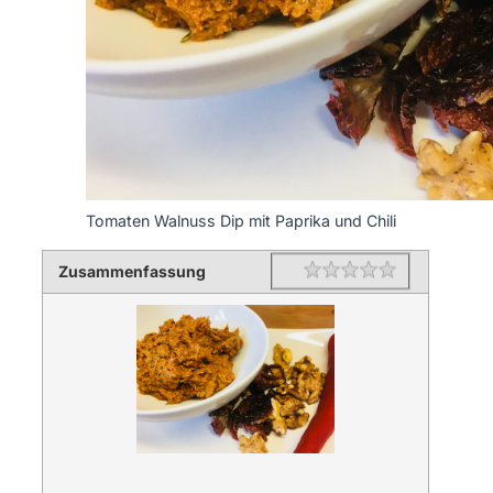
Tomaten Walnuss Dip mit Paprika und Chili
Zusammenfassung
Rating
1 star
2 stars
3 stars
4 stars
5 stars