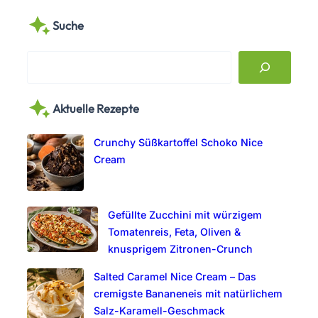
Suche
S
e
a
Aktuelle Rezepte
r
c
Crunchy Süßkartoffel Schoko Nice
h
Cream
Gefüllte Zucchini mit würzigem
Tomatenreis, Feta, Oliven &
knusprigem Zitronen-Crunch
Salted Caramel Nice Cream – Das
cremigste Bananeneis mit natürlichem
Salz-Karamell-Geschmack