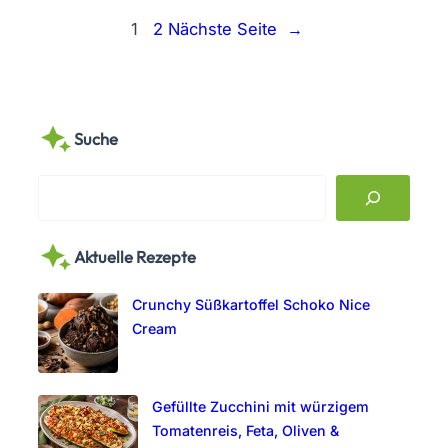
1
2
Nächste Seite
→
Suche
S
e
a
Aktuelle Rezepte
r
c
Crunchy Süßkartoffel Schoko Nice
h
Cream
Gefüllte Zucchini mit würzigem
Tomatenreis, Feta, Oliven &