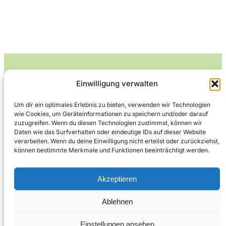
Einwilligung verwalten
Leckerlife
Um dir ein optimales Erlebnis zu bieten, verwenden wir Technologien
wie Cookies, um Geräteinformationen zu speichern und/oder darauf
Lecker essen – gesund leben.
zuzugreifen. Wenn du diesen Technologien zustimmst, können wir
Daten wie das Surfverhalten oder eindeutige IDs auf dieser Website
verarbeiten. Wenn du deine Einwilligung nicht erteilst oder zurückziehst,
können bestimmte Merkmale und Funktionen beeinträchtigt werden.
Über Leckerlife
Datenschutzerklärung
Impressum
Kontakt
Akzeptieren
Ablehnen
Copyright © 2026
Designed by
WPZOOM
Einstellungen ansehen