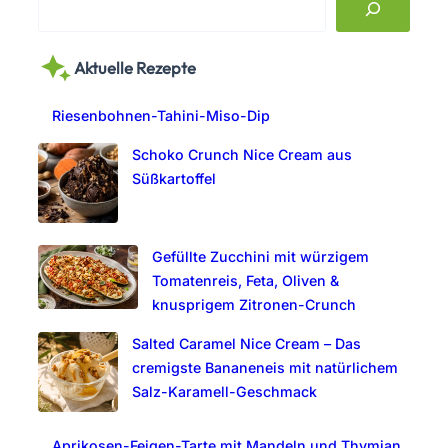
e
a
Aktuelle Rezepte
r
c
Riesenbohnen-Tahini-Miso-Dip
h
Schoko Crunch Nice Cream aus
Süßkartoffel
Gefüllte Zucchini mit würzigem
Tomatenreis, Feta, Oliven &
knusprigem Zitronen-Crunch
Salted Caramel Nice Cream – Das
cremigste Bananeneis mit natürlichem
Salz-Karamell-Geschmack
Aprikosen-Feigen-Tarte mit Mandeln und Thymian