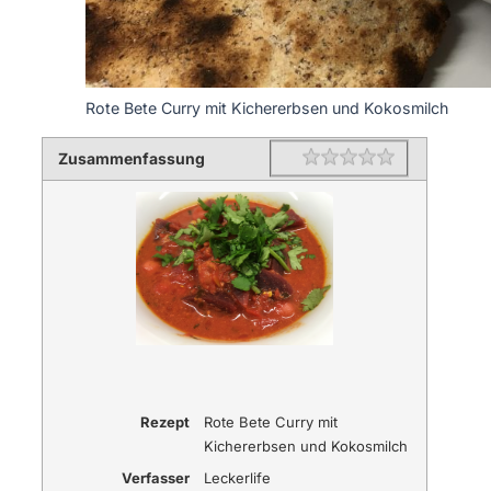
Rote Bete Curry mit Kichererbsen und Kokosmilch
Zusammenfassung
Rating
1 star
2 stars
3 stars
4 stars
5 stars
Rezept
Rote Bete Curry mit
Kichererbsen und Kokosmilch
Verfasser
Leckerlife