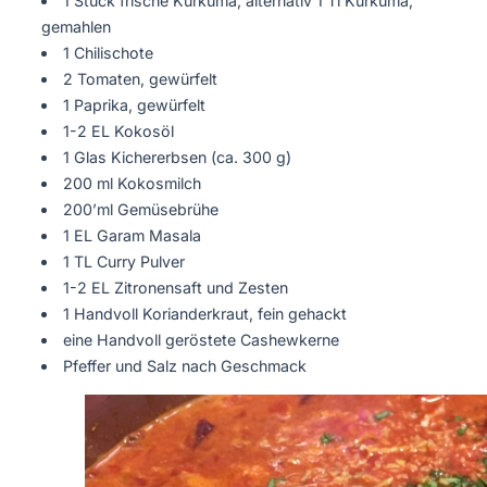
1 Stück frische Kurkuma, alternativ 1 Tl Kurkuma,
gemahlen
1 Chilischote
2 Tomaten, gewürfelt
1 Paprika, gewürfelt
1-2 EL Kokosöl
1 Glas Kichererbsen (ca. 300 g)
200 ml Kokosmilch
200’ml Gemüsebrühe
1 EL Garam Masala
1 TL Curry Pulver
1-2 EL Zitronensaft und Zesten
1 Handvoll Korianderkraut, fein gehackt
eine Handvoll geröstete Cashewkerne
Pfeffer und Salz nach Geschmack