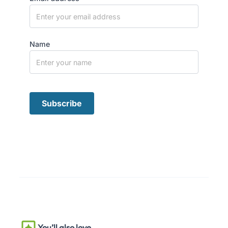
Name
You’ll also love