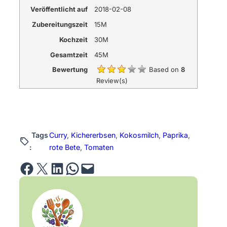
Veröffentlicht auf
2018-02-08
Zubereitungszeit
15M
Kochzeit
30M
Gesamtzeit
45M
Bewertung
Based on
8
Review(s)
Tags
Curry
, 
Kichererbsen
, 
Kokosmilch
, 
Paprika
, 
:
rote Bete
, 
Tomaten
Share on Facebook
Email this Page
Share on LinkedIn
Share on WhatsApp
Email this Page