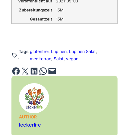
Veröffentlicht auf
2021-05-03
Zubereitungszeit
15M
Gesamtzeit
15M
Tags
glutenfrei
, 
Lupinen
, 
Lupinen Salat
, 
:
mediterran
, 
Salat
, 
vegan
Share on Facebook
Email this Page
Share on LinkedIn
Share on WhatsApp
Email this Page
AUTHOR
leckerlife