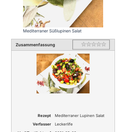
Mediterraner Süßlupinen Salat
Zusammenfassung
Rating
1 star
2 stars
3 stars
4 stars
5 stars
Rezept
Mediterraner Lupinen Salat
Verfasser
Leckerlife