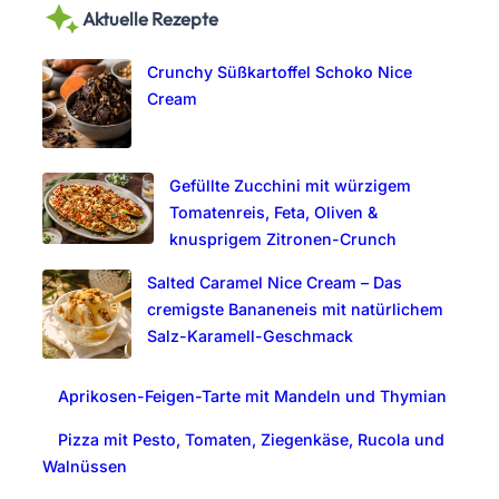
Aktuelle Rezepte
r
c
Crunchy Süßkartoffel Schoko Nice
h
Cream
Gefüllte Zucchini mit würzigem
Tomatenreis, Feta, Oliven &
knusprigem Zitronen-Crunch
Salted Caramel Nice Cream – Das
cremigste Bananeneis mit natürlichem
Salz-Karamell-Geschmack
Aprikosen-Feigen-Tarte mit Mandeln und Thymian
Pizza mit Pesto, Tomaten, Ziegenkäse, Rucola und
Walnüssen