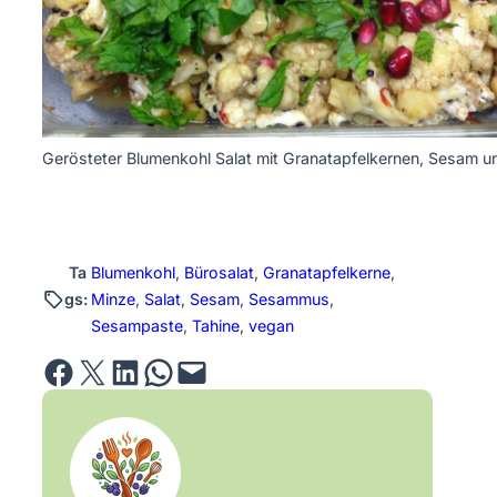
Gerösteter Blumenkohl Salat mit Granatapfelkernen, Sesam u
Ta
Blumenkohl
, 
Bürosalat
, 
Granatapfelkerne
, 
gs:
Minze
, 
Salat
, 
Sesam
, 
Sesammus
, 
Sesampaste
, 
Tahine
, 
vegan
Share on Facebook
Email this Page
Share on LinkedIn
Share on WhatsApp
Email this Page