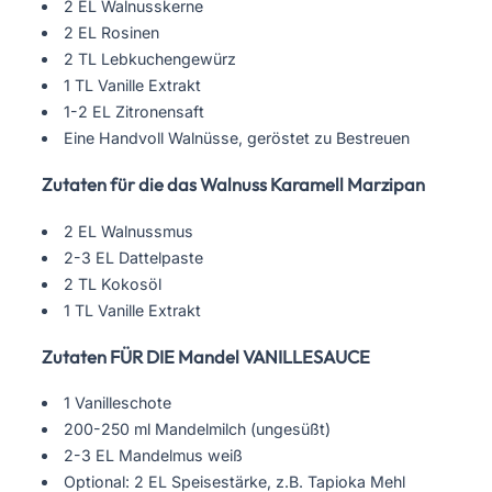
2 EL Walnusskerne
2 EL Rosinen
2 TL Lebkuchengewürz
1 TL Vanille Extrakt
1-2 EL Zitronensaft
Eine Handvoll Walnüsse, geröstet zu Bestreuen
Zutaten für die das Walnuss Karamell Marzipan
2 EL Walnussmus
2-3 EL Dattelpaste
2 TL Kokosöl
1 TL Vanille Extrakt
Zutaten FÜR DIE Mandel VANILLESAUCE
1 Vanilleschote
200-250 ml Mandelmilch (ungesüßt)
2-3 EL Mandelmus weiß
Optional: 2 EL Speisestärke, z.B. Tapioka Mehl