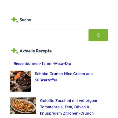
Suche
S
e
a
Aktuelle Rezepte
r
c
Riesenbohnen-Tahini-Miso-Dip
h
Schoko Crunch Nice Cream aus
Süßkartoffel
Gefüllte Zucchini mit würzigem
Tomatenreis, Feta, Oliven &
knusprigem Zitronen-Crunch