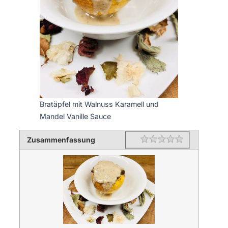
Bratäpfel mit Walnuss Karamell und
Mandel Vanille Sauce
Zusammenfassung
Rating
1 star
2 stars
3 stars
4 stars
5 stars