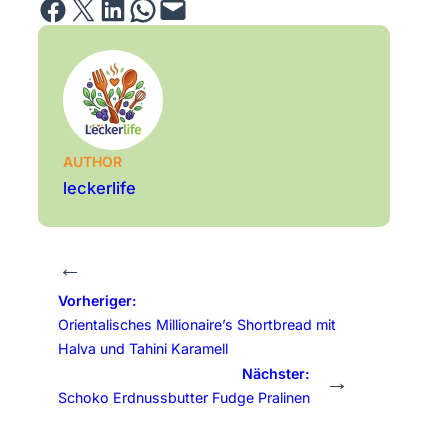
Share on Facebook
Email this Page
Share on LinkedIn
Share on WhatsApp
Email this Page
AUTHOR
leckerlife
←
Vorheriger:
Orientalisches Millionaire’s Shortbread mit
Halva und Tahini Karamell
Nächster:
→
Schoko Erdnussbutter Fudge Pralinen