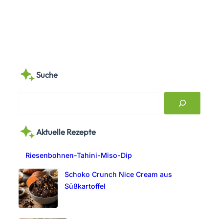
Suche
S
e
a
Aktuelle Rezepte
r
c
Riesenbohnen-Tahini-Miso-Dip
h
Schoko Crunch Nice Cream aus
Süßkartoffel