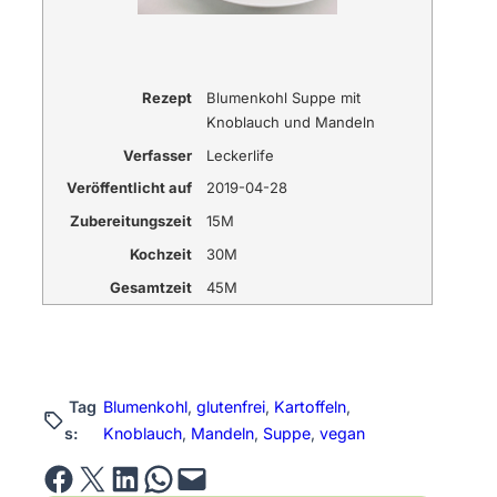
Rezept
Blumenkohl Suppe mit
Knoblauch und Mandeln
Verfasser
Leckerlife
Veröffentlicht auf
2019-04-28
Zubereitungszeit
15M
Kochzeit
30M
Gesamtzeit
45M
Tag
Blumenkohl
, 
glutenfrei
, 
Kartoffeln
, 
s:
Knoblauch
, 
Mandeln
, 
Suppe
, 
vegan
Share on Facebook
Email this Page
Share on LinkedIn
Share on WhatsApp
Email this Page