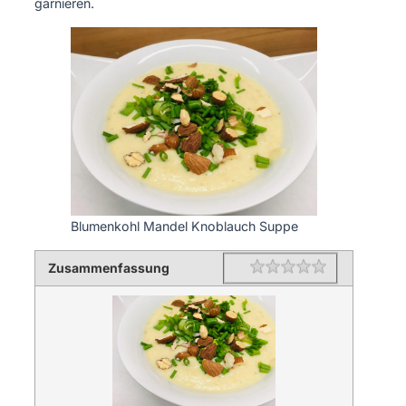
garnieren.
Blumenkohl Mandel Knoblauch Suppe
Zusammenfassung
Rating
1 star
2 stars
3 stars
4 stars
5 stars