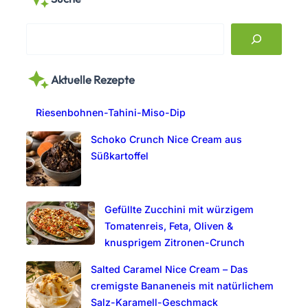
S
e
a
Aktuelle Rezepte
r
c
Riesenbohnen-Tahini-Miso-Dip
h
Schoko Crunch Nice Cream aus
Süßkartoffel
Gefüllte Zucchini mit würzigem
Tomatenreis, Feta, Oliven &
knusprigem Zitronen-Crunch
Salted Caramel Nice Cream – Das
cremigste Bananeneis mit natürlichem
Salz-Karamell-Geschmack