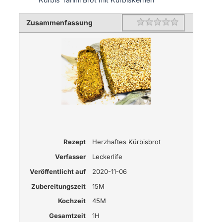
Zusammenfassung
Rating
1 star
2 stars
3 stars
4 stars
5 stars
Rezept
Herzhaftes Kürbisbrot
Verfasser
Leckerlife
Veröffentlicht auf
2020-11-06
Zubereitungszeit
15M
Kochzeit
45M
Gesamtzeit
1H