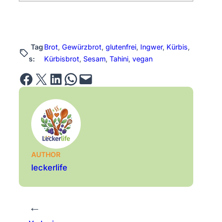
Tag
Brot
, 
Gewürzbrot
, 
glutenfrei
, 
Ingwer
, 
Kürbis
, 
s:
Kürbisbrot
, 
Sesam
, 
Tahini
, 
vegan
Share on Facebook
Email this Page
Share on LinkedIn
Share on WhatsApp
Email this Page
AUTHOR
leckerlife
←