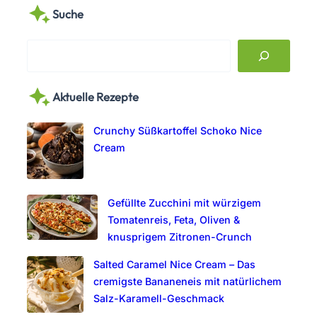
Suche
S
e
a
Aktuelle Rezepte
r
c
Crunchy Süßkartoffel Schoko Nice
h
Cream
Gefüllte Zucchini mit würzigem
Tomatenreis, Feta, Oliven &
knusprigem Zitronen-Crunch
Salted Caramel Nice Cream – Das
cremigste Bananeneis mit natürlichem
Salz-Karamell-Geschmack