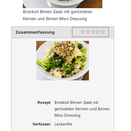
Brokkoli Birnen Salat mit gerösteten
Kernen und Birnen Miso Dressing
Zusammenfassung
Rating
1 star
2 stars
3 stars
4 stars
5 stars
Rezept
Brokkoli Birnen Salat mit
gerösteten Kernen und Birnen
Miso Dressing
Verfasser
Leckerlife