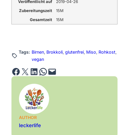
Veröffentlicht auf
2019-04-26
Zubereitungszeit
15M
Gesamtzeit
15M
Tags:
Birnen
, 
Brokkoli
, 
glutenfrei
, 
Miso
, 
Rohkost
, 
vegan
Share on Facebook
Email this Page
Share on LinkedIn
Share on WhatsApp
Email this Page
AUTHOR
leckerlife