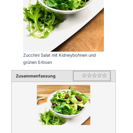
Zucchini Salat mit Kidneybohnen und
grünen Erbsen
Zusammenfassung
Rating
1 star
2 stars
3 stars
4 stars
5 stars