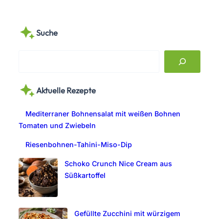
Suche
S
e
a
Aktuelle Rezepte
r
c
Mediterraner Bohnensalat mit weißen Bohnen
h
Tomaten und Zwiebeln
Riesenbohnen-Tahini-Miso-Dip
Schoko Crunch Nice Cream aus
Süßkartoffel
Gefüllte Zucchini mit würzigem