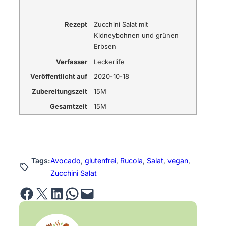
Rezept
Zucchini Salat mit
Kidneybohnen und grünen
Erbsen
Verfasser
Leckerlife
Veröffentlicht auf
2020-10-18
Zubereitungszeit
15M
Gesamtzeit
15M
Tags:
Avocado
, 
glutenfrei
, 
Rucola
, 
Salat
, 
vegan
, 
Zucchini Salat
Share on Facebook
Email this Page
Share on LinkedIn
Share on WhatsApp
Email this Page