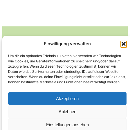
Einwilligung verwalten
Leckerlife
Um dir ein optimales Erlebnis zu bieten, verwenden wir Technologien
wie Cookies, um Geräteinformationen zu speichern und/oder darauf
Lecker essen – gesund leben.
zuzugreifen. Wenn du diesen Technologien zustimmst, können wir
Daten wie das Surfverhalten oder eindeutige IDs auf dieser Website
verarbeiten. Wenn du deine Einwilligung nicht erteilst oder zurückziehst,
können bestimmte Merkmale und Funktionen beeinträchtigt werden.
Über Leckerlife
Datenschutzerklärung
Impressum
Kontakt
Akzeptieren
Ablehnen
Copyright © 2026
Designed by
WPZOOM
Einstellungen ansehen