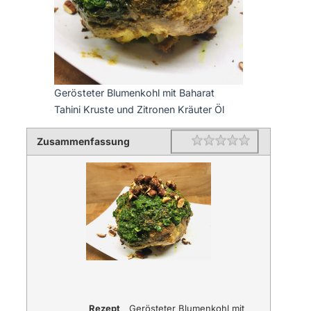
Gerösteter Blumenkohl mit Baharat
Tahini Kruste und Zitronen Kräuter Öl
Zusammenfassung
Rating
1 star
2 stars
3 stars
4 stars
5 stars
Rezept
Gerösteter Blumenkohl mit