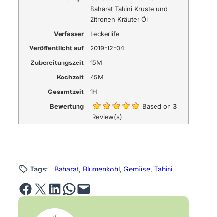
Baharat Tahini Kruste und
Zitronen Kräuter Öl
Verfasser
Leckerlife
Veröffentlicht auf
2019-12-04
Zubereitungszeit
15M
Kochzeit
45M
Gesamtzeit
1H
Bewertung
Based on
3
Review(s)
Tags:
Baharat
, 
Blumenkohl
, 
Gemüse
, 
Tahini
Share on Facebook
Email this Page
Share on LinkedIn
Share on WhatsApp
Email this Page