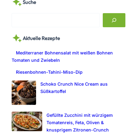
Suche
S
e
a
Aktuelle Rezepte
r
c
Mediterraner Bohnensalat mit weißen Bohnen
h
Tomaten und Zwiebeln
Riesenbohnen-Tahini-Miso-Dip
Schoko Crunch Nice Cream aus
Süßkartoffel
Gefüllte Zucchini mit würzigem
Tomatenreis, Feta, Oliven &
knusprigem Zitronen-Crunch