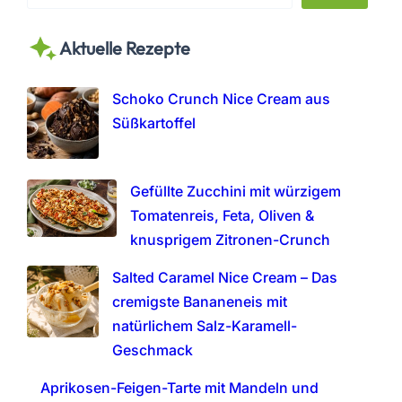
e
a
Aktuelle Rezepte
r
c
h
Schoko Crunch Nice Cream aus
Süßkartoffel
Gefüllte Zucchini mit würzigem
Tomatenreis, Feta, Oliven &
knusprigem Zitronen-Crunch
Salted Caramel Nice Cream – Das
cremigste Bananeneis mit
natürlichem Salz-Karamell-
Geschmack
Aprikosen-Feigen-Tarte mit Mandeln und