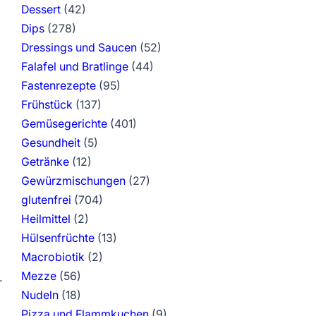
Dessert
(42)
Dips
(278)
Dressings und Saucen
(52)
Falafel und Bratlinge
(44)
Fastenrezepte
(95)
Frühstück
(137)
Gemüsegerichte
(401)
Gesundheit
(5)
Getränke
(12)
Gewürzmischungen
(27)
glutenfrei
(704)
Heilmittel
(2)
Hülsenfrüchte
(13)
Macrobiotik
(2)
Mezze
(56)
r
Nudeln
(18)
Pizza und Flammkuchen
(9)