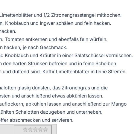
imettenblätter und 1/2 Zitronengrasstengel mitkochen.
en, Knoblauch und Ingwer schälen und fein hacken.
 hacken.
. Tomaten entkernen und ebenfalls fein würfeln.
in hacken, je nach Geschmack.
d Knoblauch und Kräuter in einer Salatschüssel vermischen.
n den harten Strünken befreien und in feine Scheiben
 und duftend sind. Kaffir Limettenblätter in feine Streifen
alotten glasig dünsten, das Zitronengras und die
nsten und anschließend etwas abkühlen lassen.
ig auflockern, abkühlen lassen und anschließend zur Mango
ühlten Schalotten dazugeben und unterheben.
feffer abschmecken und servieren.
Rating
1 star
2 stars
3 stars
4 stars
5 stars