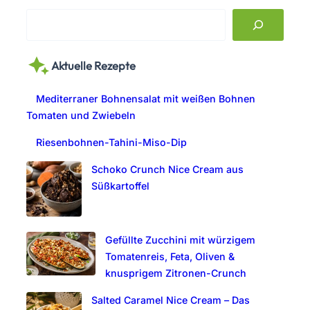
S
e
a
Aktuelle Rezepte
r
c
Mediterraner Bohnensalat mit weißen Bohnen
h
Tomaten und Zwiebeln
Riesenbohnen-Tahini-Miso-Dip
Schoko Crunch Nice Cream aus
Süßkartoffel
Gefüllte Zucchini mit würzigem
Tomatenreis, Feta, Oliven &
knusprigem Zitronen-Crunch
Salted Caramel Nice Cream – Das