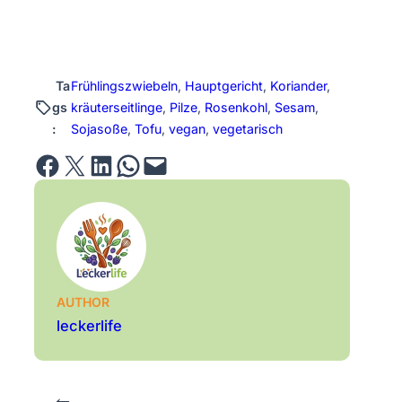
Ta
Frühlingszwiebeln
, 
Hauptgericht
, 
Koriander
, 
gs
kräuterseitlinge
, 
Pilze
, 
Rosenkohl
, 
Sesam
, 
:
Sojasoße
, 
Tofu
, 
vegan
, 
vegetarisch
Share on Facebook
Email this Page
Share on LinkedIn
Share on WhatsApp
Email this Page
AUTHOR
leckerlife
←