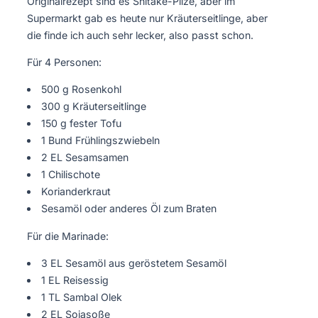
Originalrezept sind es Shitake-Pilze, aber im
Supermarkt gab es heute nur Kräuterseitlinge, aber
die finde ich auch sehr lecker, also passt schon.
Für 4 Personen:
500 g Rosenkohl
300 g Kräuterseitlinge
150 g fester Tofu
1 Bund Frühlingszwiebeln
2 EL Sesamsamen
1 Chilischote
Korianderkraut
Sesamöl oder anderes Öl zum Braten
Für die Marinade:
3 EL Sesamöl aus geröstetem Sesamöl
1 EL Reisessig
1 TL Sambal Olek
2 EL Sojasoße