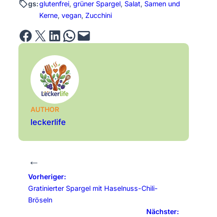
gs:
glutenfrei
, 
grüner Spargel
, 
Salat
, 
Samen und
Kerne
, 
vegan
, 
Zucchini
Share on Facebook
Email this Page
Share on LinkedIn
Share on WhatsApp
Email this Page
AUTHOR
leckerlife
←
Vorheriger:
Gratinierter Spargel mit Haselnuss-Chili-
Bröseln
Nächster: