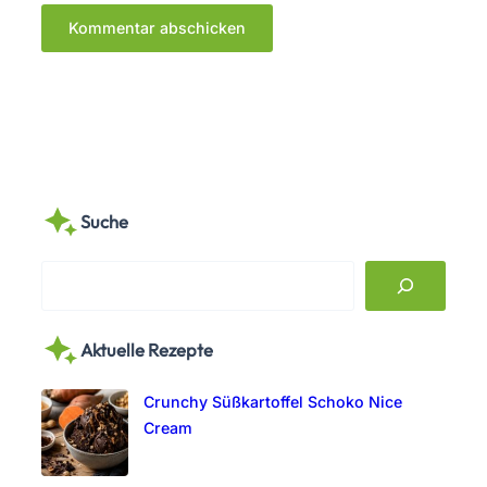
Suche
S
e
a
Aktuelle Rezepte
r
c
Crunchy Süßkartoffel Schoko Nice
h
Cream