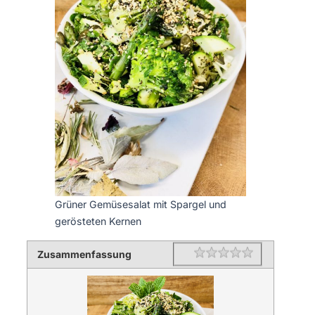
Grüner Gemüsesalat mit Spargel und
gerösteten Kernen
Zusammenfassung
Rating
1 star
2 stars
3 stars
4 stars
5 stars