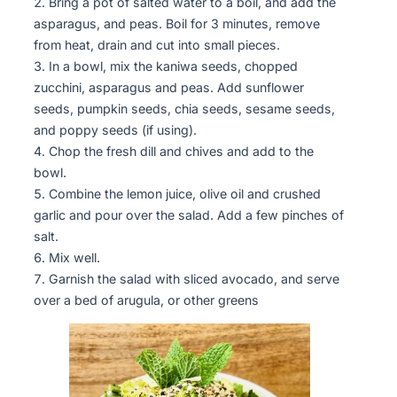
Bring a pot of salted water to a boil, and add the
asparagus, and peas. Boil for 3 minutes, remove
from heat, drain and cut into small pieces.
In a bowl, mix the kaniwa seeds, chopped
zucchini, asparagus and peas. Add sunflower
seeds, pumpkin seeds, chia seeds, sesame seeds,
and poppy seeds (if using).
Chop the fresh dill and chives and add to the
bowl.
Combine the lemon juice, olive oil and crushed
garlic and pour over the salad. Add a few pinches of
salt.
Mix well.
Garnish the salad with sliced avocado, and serve
over a bed of arugula, or other greens