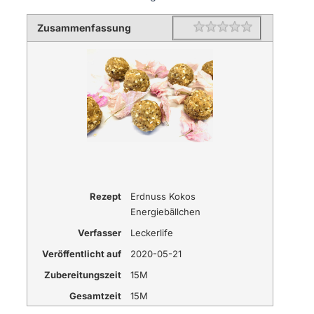
Zusammenfassung
Rating
1 star
2 stars
3 stars
4 stars
5 stars
Rezept
Erdnuss Kokos
Energiebällchen
Verfasser
Leckerlife
Veröffentlicht auf
2020-05-21
Zubereitungszeit
15M
Gesamtzeit
15M