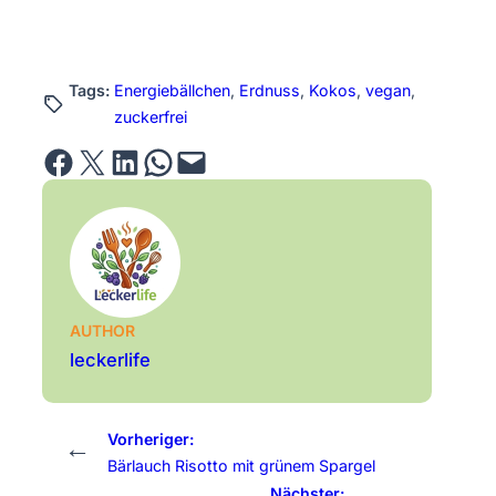
Tags:
Energiebällchen
, 
Erdnuss
, 
Kokos
, 
vegan
, 
zuckerfrei
Share on Facebook
Email this Page
Share on LinkedIn
Share on WhatsApp
Email this Page
AUTHOR
leckerlife
Vorheriger:
←
Bärlauch Risotto mit grünem Spargel
Nächster: