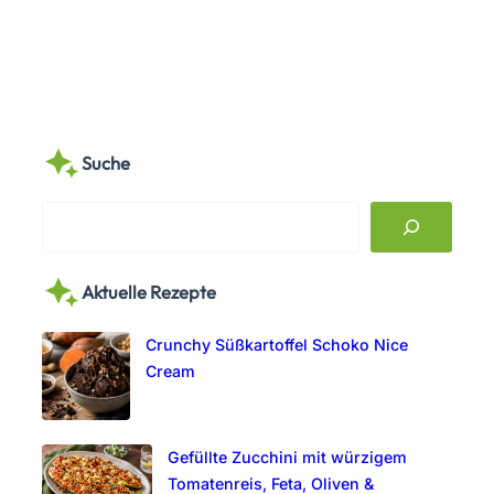
Suche
S
e
a
Aktuelle Rezepte
r
c
Crunchy Süßkartoffel Schoko Nice
h
Cream
Gefüllte Zucchini mit würzigem
Tomatenreis, Feta, Oliven &