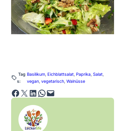
Tag
Basilikum
, 
Eichblattsalat
, 
Paprika
, 
Salat
, 
s:
vegan
, 
vegetarisch
, 
Walnüsse
Share on Facebook
Email this Page
Share on LinkedIn
Share on WhatsApp
Email this Page