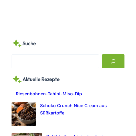
Suche
S
e
a
Aktuelle Rezepte
r
c
Riesenbohnen-Tahini-Miso-Dip
h
Schoko Crunch Nice Cream aus
Süßkartoffel