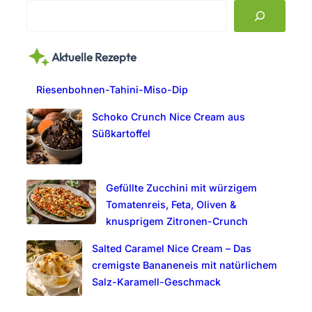
S
e
a
Aktuelle Rezepte
r
c
Riesenbohnen-Tahini-Miso-Dip
h
Schoko Crunch Nice Cream aus
Süßkartoffel
Gefüllte Zucchini mit würzigem
Tomatenreis, Feta, Oliven &
knusprigem Zitronen-Crunch
Salted Caramel Nice Cream – Das
cremigste Bananeneis mit natürlichem
Salz-Karamell-Geschmack