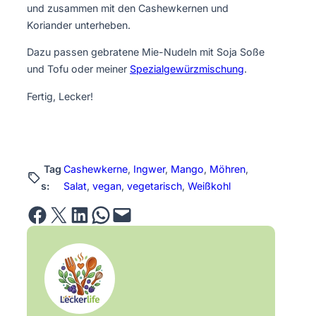
und zusammen mit den Cashewkernen und
Koriander unterheben.
Dazu passen gebratene Mie-Nudeln mit Soja Soße
und Tofu oder meiner
Spezialgewürzmischung
.
Fertig, Lecker!
Tag
Cashewkerne
, 
Ingwer
, 
Mango
, 
Möhren
, 
s:
Salat
, 
vegan
, 
vegetarisch
, 
Weißkohl
Share on Facebook
Email this Page
Share on LinkedIn
Share on WhatsApp
Email this Page