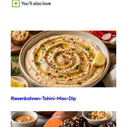
You’ll also love
Riesenbohnen-Tahini-Miso-Dip